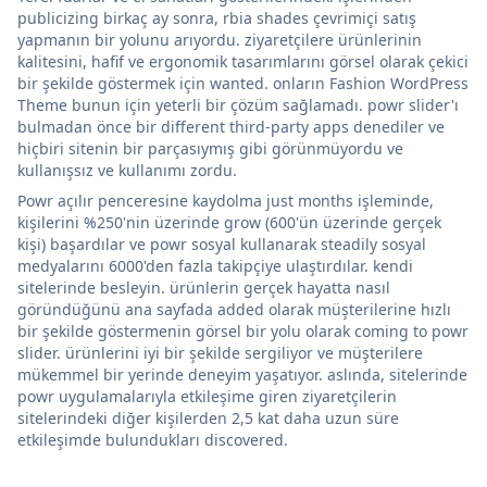
publicizing birkaç ay sonra, rbia shades çevrimiçi satış
yapmanın bir yolunu arıyordu. ziyaretçilere ürünlerinin
kalitesini, hafif ve ergonomik tasarımlarını görsel olarak çekici
bir şekilde göstermek için wanted. onların Fashion WordPress
Theme bunun için yeterli bir çözüm sağlamadı. powr slider'ı
bulmadan önce bir different third-party apps denediler ve
hiçbiri sitenin bir parçasıymış gibi görünmüyordu ve
kullanışsız ve kullanımı zordu.
Powr açılır penceresine kaydolma just months işleminde,
kişilerini %250'nin üzerinde grow (600'ün üzerinde gerçek
kişi) başardılar ve powr sosyal kullanarak steadily sosyal
medyalarını 6000'den fazla takipçiye ulaştırdılar. kendi
sitelerinde besleyin. ürünlerin gerçek hayatta nasıl
göründüğünü ana sayfada added olarak müşterilerine hızlı
bir şekilde göstermenin görsel bir yolu olarak coming to powr
slider. ürünlerini iyi bir şekilde sergiliyor ve müşterilere
mükemmel bir yerinde deneyim yaşatıyor. aslında, sitelerinde
powr uygulamalarıyla etkileşime giren ziyaretçilerin
sitelerindeki diğer kişilerden 2,5 kat daha uzun süre
etkileşimde bulundukları discovered.