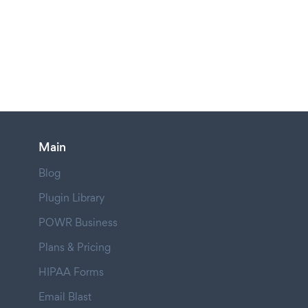
Main
Blog
Plugin Library
POWR Business
Plans & Pricing
HIPAA Forms
Email Blast