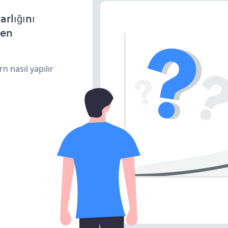
arlığını
den
n nasıl yapılır