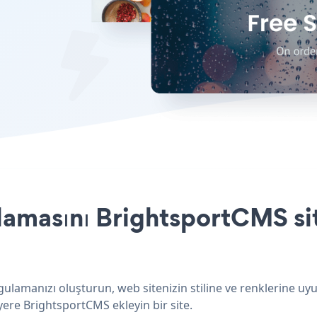
amasını BrightsportCMS sit
lamanızı oluşturun, web sitenizin stiline ve renklerine uy
yere BrightsportCMS ekleyin bir site.