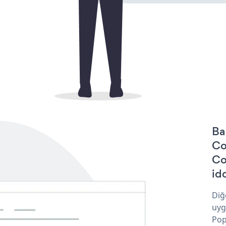
Ba
Co
Co
idd
Diğ
uyg
Pop