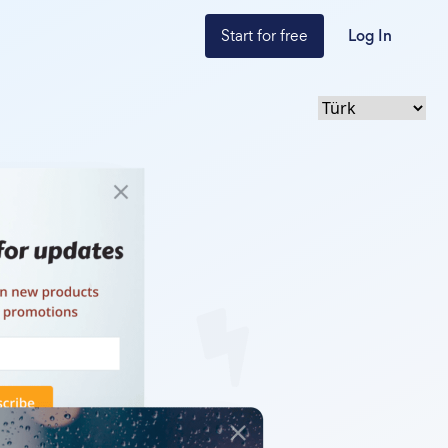
Start for free
Log In