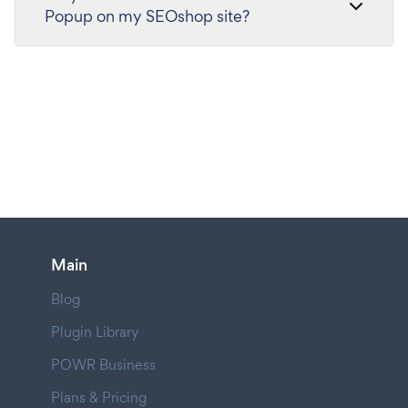
Popup on my SEOshop site?
Main
Blog
Plugin Library
POWR Business
Plans & Pricing