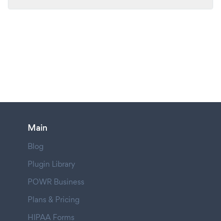
Main
Blog
Plugin Library
POWR Business
Plans & Pricing
HIPAA Forms