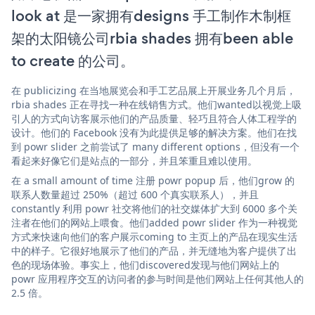
look at 是一家拥有designs 手工制作木制框
架的太阳镜公司rbia shades 拥有been able
to create 的公司。
在 publicizing 在当地展览会和手工艺品展上开展业务几个月后，
rbia shades 正在寻找一种在线销售方式。他们wanted以视觉上吸
引人的方式向访客展示他们的产品质量、轻巧且符合人体工程学的
设计。他们的 Facebook 没有为此提供足够的解决方案。他们在找
到 powr slider 之前尝试了 many different options，但没有一个
看起来好像它们是站点的一部分，并且笨重且难以使用。
在 a small amount of time 注册 powr popup 后，他们grow 的
联系人数量超过 250%（超过 600 个真实联系人），并且
constantly 利用 powr 社交将他们的社交媒体扩大到 6000 多个关
注者在他们的网站上喂食。他们added powr slider 作为一种视觉
方式来快速向他们的客户展示coming to 主页上的产品在现实生活
中的样子。它很好地展示了他们的产品，并无缝地为客户提供了出
色的现场体验。事实上，他们discovered发现与他们网站上的
powr 应用程序交互的访问者的参与时间是他们网站上任何其他人的
2.5 倍。