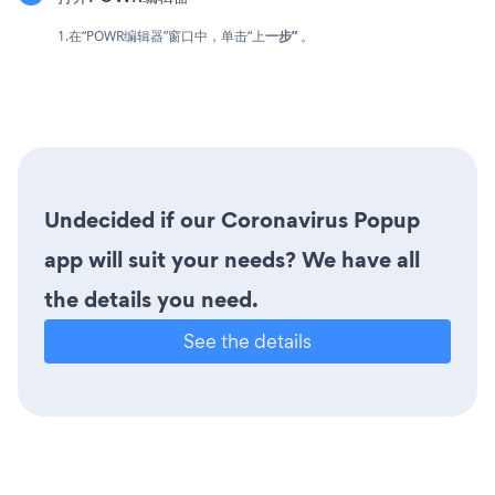
1.在“POWR编辑器”窗口中，单击“上
一步”
。
Undecided if our Coronavirus Popup
app will suit your needs? We have all
the details you need.
See the details