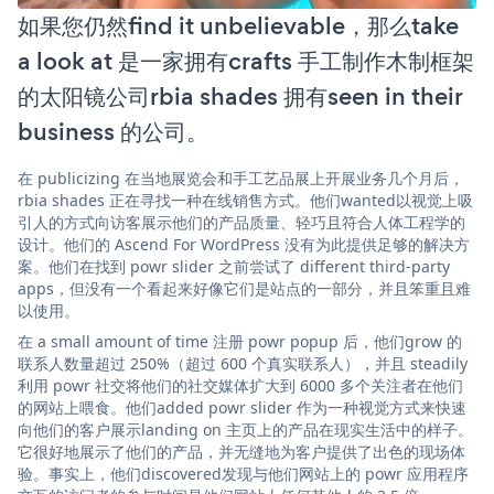
如果您仍然find it unbelievable，那么take
a look at 是一家拥有crafts 手工制作木制框架
的太阳镜公司rbia shades 拥有seen in their
business 的公司。
在 publicizing 在当地展览会和手工艺品展上开展业务几个月后，
rbia shades 正在寻找一种在线销售方式。他们wanted以视觉上吸
引人的方式向访客展示他们的产品质量、轻巧且符合人体工程学的
设计。他们的 Ascend For WordPress 没有为此提供足够的解决方
案。他们在找到 powr slider 之前尝试了 different third-party
apps，但没有一个看起来好像它们是站点的一部分，并且笨重且难
以使用。
在 a small amount of time 注册 powr popup 后，他们grow 的
联系人数量超过 250%（超过 600 个真实联系人），并且 steadily
利用 powr 社交将他们的社交媒体扩大到 6000 多个关注者在他们
的网站上喂食。他们added powr slider 作为一种视觉方式来快速
向他们的客户展示landing on 主页上的产品在现实生活中的样子。
它很好地展示了他们的产品，并无缝地为客户提供了出色的现场体
验。事实上，他们discovered发现与他们网站上的 powr 应用程序