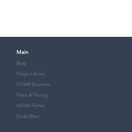
Main
Blog
Plugin Library
POWR Business
Plans & Pricing
HIPAA Forms
Email Blast