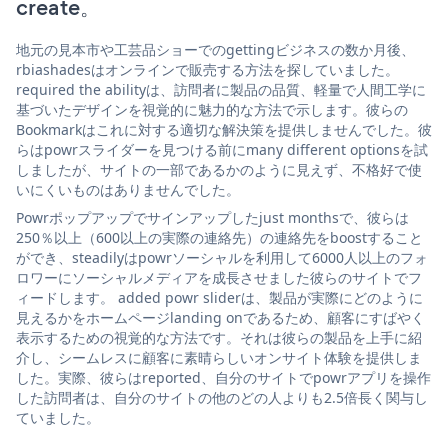
create。
地元の見本市や工芸品ショーでのgettingビジネスの数か月後、
rbiashadesはオンラインで販売する方法を探していました。
required the abilityは、訪問者に製品の品質、軽量で人間工学に
基づいたデザインを視覚的に魅力的な方法で示します。彼らの
Bookmarkはこれに対する適切な解決策を提供しませんでした。彼
らはpowrスライダーを見つける前にmany different optionsを試
しましたが、サイトの一部であるかのように見えず、不格好で使
いにくいものはありませんでした。
Powrポップアップでサインアップしたjust monthsで、彼らは
250％以上（600以上の実際の連絡先）の連絡先をboostすること
ができ、steadilyはpowrソーシャルを利用して6000人以上のフォ
ロワーにソーシャルメディアを成長させました彼らのサイトでフ
ィードします。 added powr sliderは、製品が実際にどのように
見えるかをホームページlanding onであるため、顧客にすばやく
表示するための視覚的な方法です。それは彼らの製品を上手に紹
介し、シームレスに顧客に素晴らしいオンサイト体験を提供しま
した。実際、彼らはreported、自分のサイトでpowrアプリを操作
した訪問者は、自分のサイトの他のどの人よりも2.5倍長く関与し
ていました。