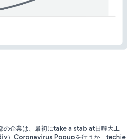
部の企業は、最初にtake a stab at日曜大工
iy）Coronavirus Popupを行うか、techie