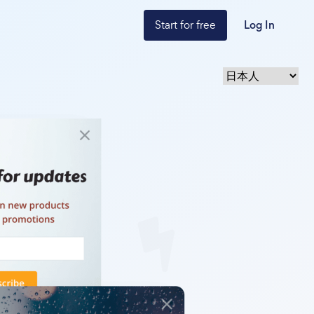
Start for free
Log In