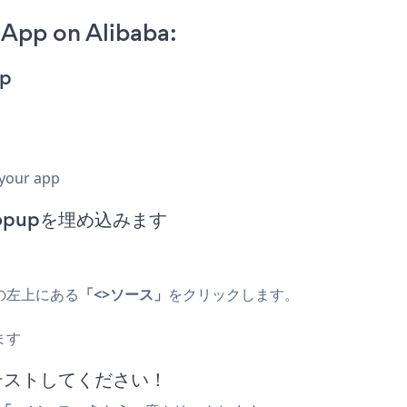
App on Alibaba:
pp
 your app
 Popupを埋め込みます
の左上にある
「<>ソース」
をクリックします。
ます
してテストしてください！