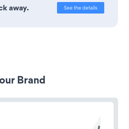
ick away.
See the details
our Brand