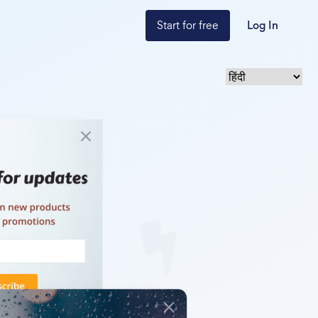
Start for free
Log In