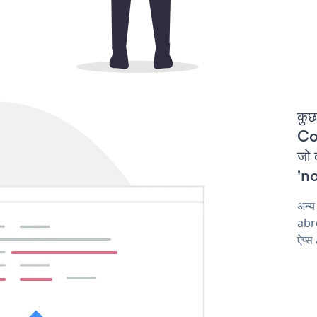
कुछ
Co
जो 
'no
अन्
abro
ऐप्स