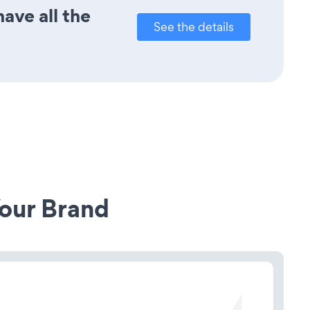
ave all the
See the details
our Brand