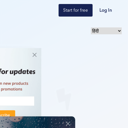
Start for free
Log In