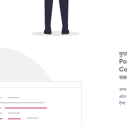
कुछ
Pop
Co
सकत
अन्
abro
ऐप्स