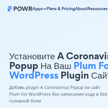
Apps
Plans & Pricing
About
Resources
Установите A Coronavi
Popup На Ваш
Plum Fo
WordPress
Plugin Сай
Добавь plugin A Coronavirus Popup на сайт
Plum For WordPress без написания кода и без
головной боли