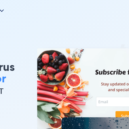
rus
r
т