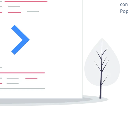
com
Pop