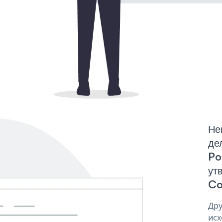
Не
де
Po
ут
Co
Дру
исх