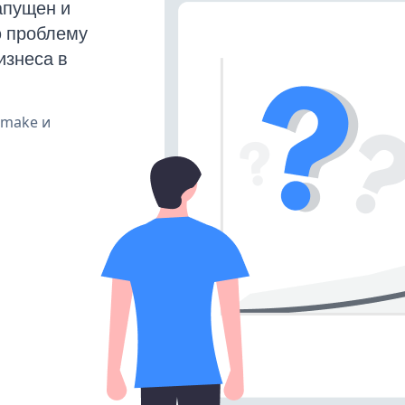
апущен и
ю проблему
изнеса в
, make и