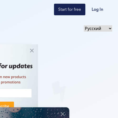
Start for free
Log In