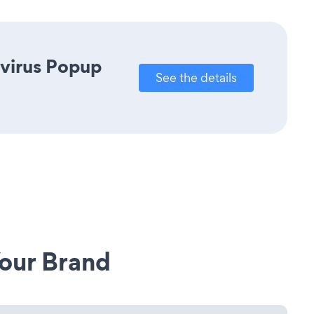
avirus Popup
See the details
our Brand