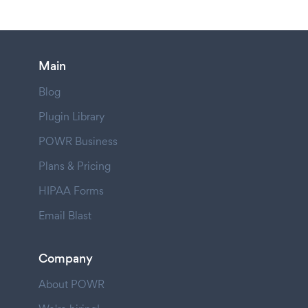
Main
Blog
Plugin Library
POWR Business
Plans & Pricing
HIPAA Forms
Email Blast
Company
About POWR