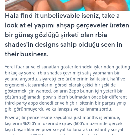
Hala find it unbelievable iseniz, take a
look at el yapımı ahşap çerçeveler üreten
bir güneş gözlüğü şirketi olan rbia
shades'in designs sahip olduğu seen in
their business.
Yerel fuarlar ve el sanatları gösterilerindeki işlerinden getting
birkaç ay sonra, rbia shades çevrimiçi satış yapmanın bir
yolunu arıyordu. ziyaretçilere ürünlerinin kalitesini, hafif ve
ergonomik tasarımlarını görsel olarak çekici bir şekilde
göstermek için wanted. onların Zepo bunun için yeterli bir
çözüm sağlamadı. powr slider'ı bulmadan önce bir different
third-party apps denediler ve hiçbiri sitenin bir parçasıymış
gibi görünmüyordu ve kullanışsız ve kullanımı zordu.
Powr açılır penceresine kaydolma just months işleminde,
kişilerini %250'nin üzerinde grow (600'ün üzerinde gerçek
kişi) başardılar ve powr sosyal kullanarak constantly sosyal