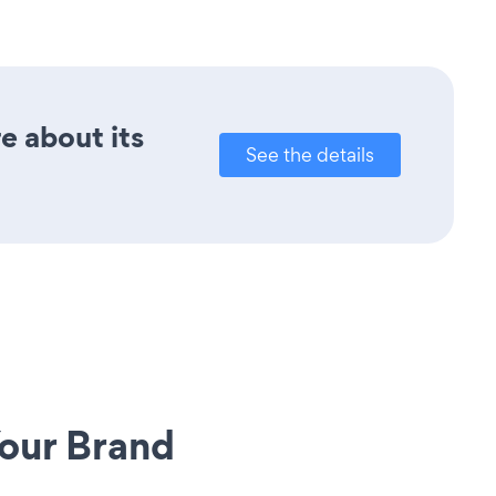
e about its
See the details
our Brand