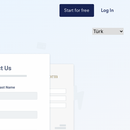
Start for free
Log In