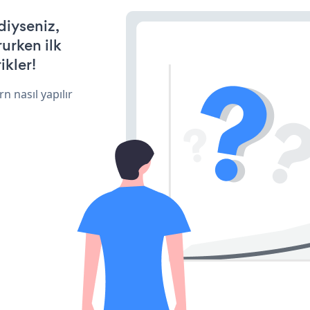
diyseniz,
rurken ilk
ikler!
n nasıl yapılır