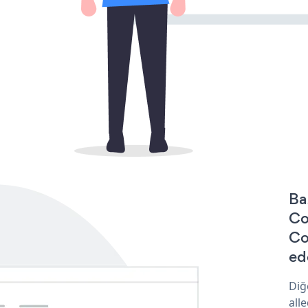
Ba
Co
Co
ede
Diğ
all