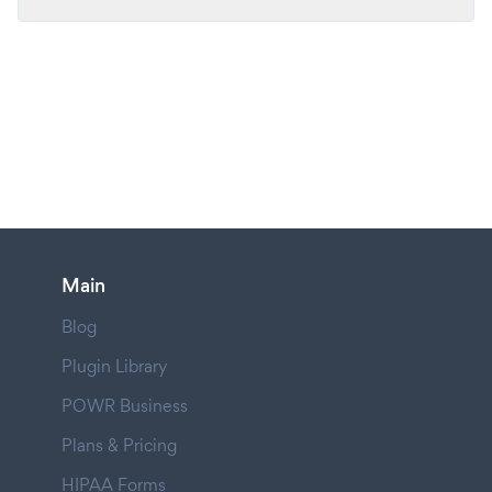
Main
Blog
Plugin Library
POWR Business
Plans & Pricing
HIPAA Forms