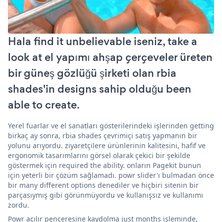
Hala find it unbelievable iseniz, take a
look at el yapımı ahşap çerçeveler üreten
bir güneş gözlüğü şirketi olan rbia
shades'in designs sahip olduğu been
able to create.
Yerel fuarlar ve el sanatları gösterilerindeki işlerinden getting
birkaç ay sonra, rbia shades çevrimiçi satış yapmanın bir
yolunu arıyordu. ziyaretçilere ürünlerinin kalitesini, hafif ve
ergonomik tasarımlarını görsel olarak çekici bir şekilde
göstermek için required the ability. onların Pagekit bunun
için yeterli bir çözüm sağlamadı. powr slider'ı bulmadan önce
bir many different options denediler ve hiçbiri sitenin bir
parçasıymış gibi görünmüyordu ve kullanışsız ve kullanımı
zordu.
Powr açılır penceresine kaydolma just months işleminde,