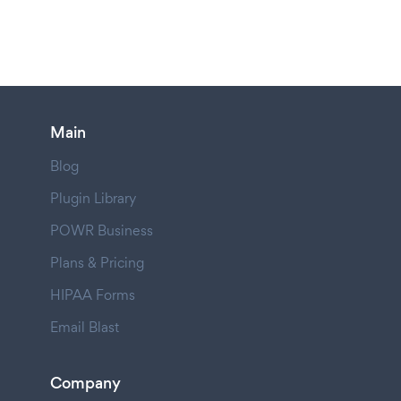
Main
Blog
Plugin Library
POWR Business
Plans & Pricing
HIPAA Forms
Email Blast
Company