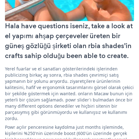
Hala have questions iseniz, take a look at
el yapımı ahşap çerçeveler üreten bir
güneş gözlüğü şirketi olan rbia shades'in
crafts sahip olduğu been able to create.
Yerel fuarlar ve el sanatları gösterilerindeki işlerinden
publicizing birkaç ay sonra, rbia shades çevrimiçi satış
yapmanın bir yolunu arıyordu. ziyaretçilere ürünlerinin
kalitesini, hafif ve ergonomik tasarımlarını görsel olarak çekici
bir şekilde göstermek için wanted. onların Macaw bunun için
yeterli bir çözüm sağlamadı. powr slider'ı bulmadan önce bir
many different options denediler ve hiçbiri sitenin bir
parçasıymış gibi görünmüyordu ve kullanışsız ve kullanımı
zordu.
Powr açılır penceresine kaydolma just months işleminde,
kişilerini %250'nin üzerinde boost (600'ün üzerinde gerçek