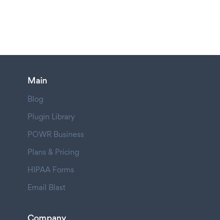
Main
Blog
Plugin Library
POWR Business
Plans & Pricing
HIPAA Forms
Email Blast
Company