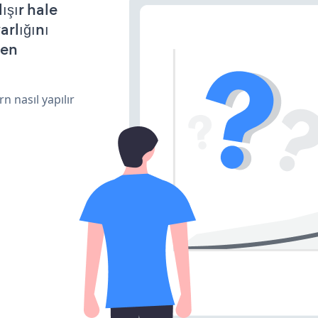
şır hale
arlığını
den
n nasıl yapılır