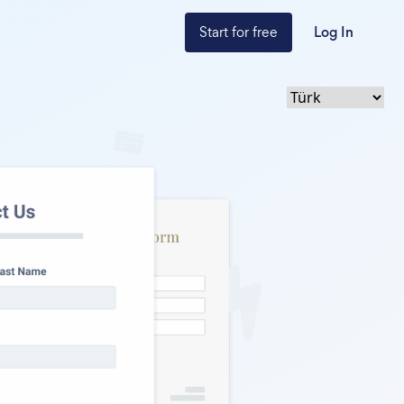
Start for free
Log In