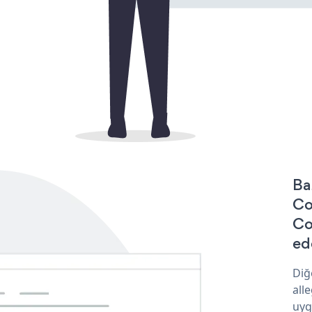
Ba
Co
Co
ede
Diğ
all
uyg