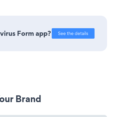
avirus Form app?
See the details
our Brand