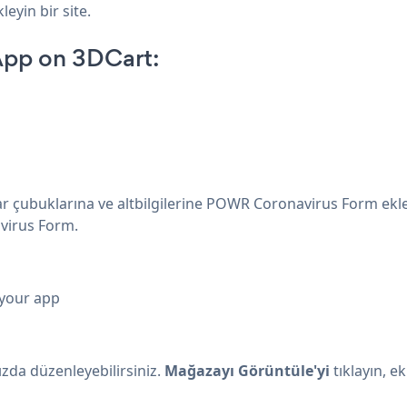
leyin bir site.
App on 3DCart:
enar çubuklarına ve altbilgilerine POWR Coronavirus Form ek
virus Form.
 your app
da düzenleyebilirsiniz.
Mağazayı Görüntüle'yi
tıklayın, e