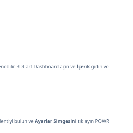
lenebilir. 3DCart Dashboard açın ve
İçerik
gidin ve
klentiyi bulun ve
Ayarlar Simgesini
tıklayın
POWR