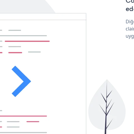
Co
ede
Diğ
cla
uyg