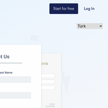
Start for free
Log In