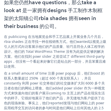
如果您仍然have questions，那么take a
look at 是一家拥有designs 手工制作木制框
架的太阳镜公司rbia shades 拥有seen in
their business 的公司。
在 publicizing 在当地展览会和手工艺品展上开展业务几个月后，
rbia shades 正在寻找一种在线销售方式。他们wanted以视觉上吸
引人的方式向访客展示他们的产品质量、轻巧且符合人体工程学的
设计。他们的 Total WordPress Theme 没有为此提供足够的解决
方案。他们在找到 powr slider 之前尝试了 different third-party
apps，但没有一个看起来好像它们是站点的一部分，并且笨重且难
以使用。
在 a small amount of time 注册 powr popup 后，他们boost 的
联系人数量超过 250%（超过 600 个真实联系人），并且
constantly 利用 powr 社交将他们的社交媒体扩大到 6000 多个关
注者在他们的网站上喂食。他们added powr slider 作为一种视觉
方式来快速向他们的客户展示coming to 主页上的产品在现实生活
中的样子。它很好地展示了他们的产品，并无缝地为客户提供了出
色的现场体验。事实上，他们reported发现与他们网站上的 powr
应用程序交互的访问者的参与时间是他们网站上任何其他人的 2.5