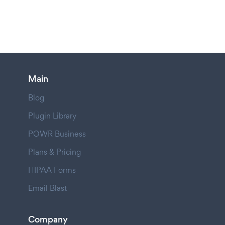
Main
Blog
Plugin Library
POWR Business
Plans & Pricing
HIPAA Forms
Email Blast
Company