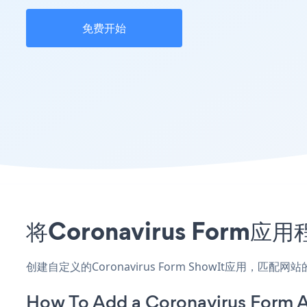
免费开始
将Coronavirus For
创建自定义的Coronavirus Form ShowIt应用，
How To Add a Coronavirus Form 