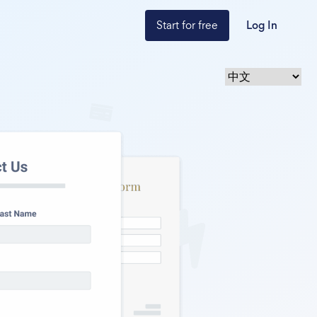
Start for free
Log In