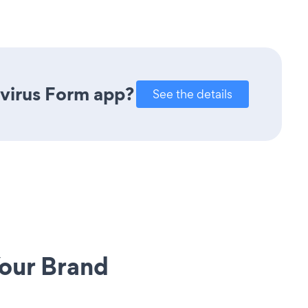
avirus Form app?
See the details
our Brand