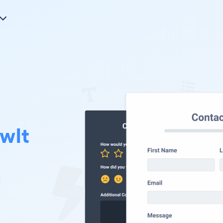
wIt
网