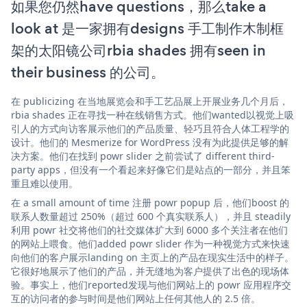
如果您仍然have questions，那么take a
look at 是一家拥有designs 手工制作木制框
架的太阳镜公司rbia shades 拥有seen in
their business 的公司。
在 publicizing 在当地展览会和手工艺品展上开展业务几个月后，
rbia shades 正在寻找一种在线销售方式。他们wanted以视觉上吸
引人的方式向访客展示他们的产品质量、轻巧且符合人体工程学的
设计。他们的 Mesmerize for WordPress 没有为此提供足够的解
决方案。他们在找到 powr slider 之前尝试了 different third-
party apps，但没有一个看起来好像它们是站点的一部分，并且笨
重且难以使用。
在 a small amount of time 注册 powr popup 后，他们boost 的
联系人数量超过 250%（超过 600 个真实联系人），并且 steadily
利用 powr 社交将他们的社交媒体扩大到 6000 多个关注者在他们
的网站上喂食。他们added powr slider 作为一种视觉方式来快速
向他们的客户展示landing on 主页上的产品在现实生活中的样子。
它很好地展示了他们的产品，并无缝地为客户提供了出色的现场体
验。事实上，他们reported发现与他们网站上的 powr 应用程序交
互的访问者的参与时间是他们网站上任何其他人的 2.5 倍。