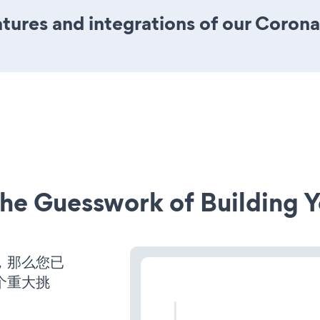
ures and integrations of our Coron
he Guesswork of Building Y
营，那么您已
个重大挑