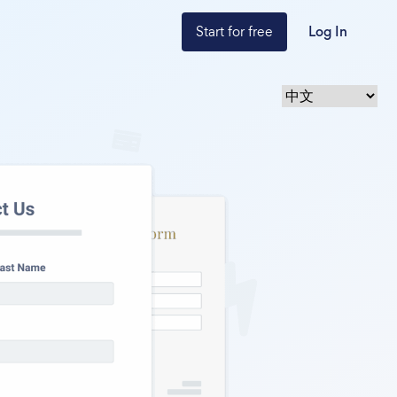
Start for free
Log In