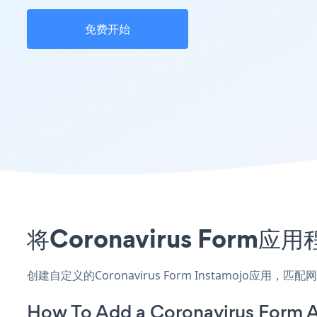
免费开始
将Coronavirus For
创建自定义的Coronavirus Form Instamojo应
How To Add a Coronavirus Form A