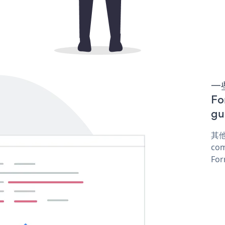
一些
F
gu
其他
com
For