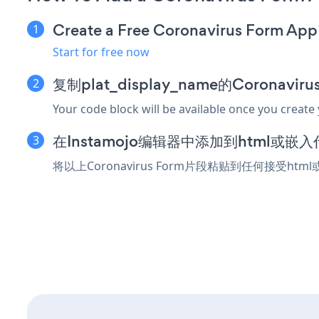
Create a Free Coronavirus Form App
Start for free now
复制plat_display_name的Coronavi
Your code block will be available once you create
在Instamojo编辑器中添加到html或嵌
将以上Coronavirus Form片段粘贴到任何接受htm