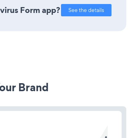
avirus Form app?
See the details
our Brand