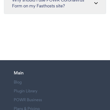
Form on my Fasthosts site?
Main
Blog
Plugin Library
POWR Business
Plans & Pricing