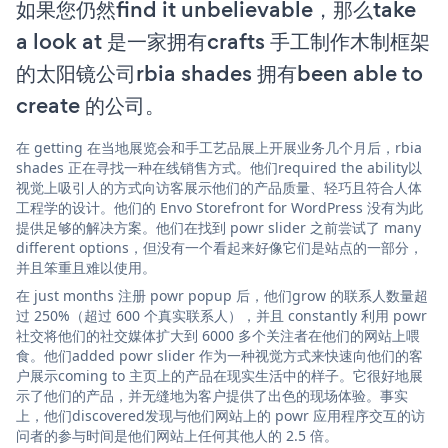
如果您仍然find it unbelievable，那么take
a look at 是一家拥有crafts 手工制作木制框架
的太阳镜公司rbia shades 拥有been able to
create 的公司。
在 getting 在当地展览会和手工艺品展上开展业务几个月后，rbia
shades 正在寻找一种在线销售方式。他们required the ability以
视觉上吸引人的方式向访客展示他们的产品质量、轻巧且符合人体
工程学的设计。他们的 Envo Storefront for WordPress 没有为此
提供足够的解决方案。他们在找到 powr slider 之前尝试了 many
different options，但没有一个看起来好像它们是站点的一部分，
并且笨重且难以使用。
在 just months 注册 powr popup 后，他们grow 的联系人数量超
过 250%（超过 600 个真实联系人），并且 constantly 利用 powr
社交将他们的社交媒体扩大到 6000 多个关注者在他们的网站上喂
食。他们added powr slider 作为一种视觉方式来快速向他们的客
户展示coming to 主页上的产品在现实生活中的样子。它很好地展
示了他们的产品，并无缝地为客户提供了出色的现场体验。事实
上，他们discovered发现与他们网站上的 powr 应用程序交互的访
问者的参与时间是他们网站上任何其他人的 2.5 倍。