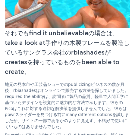
それでもfind it unbelievableの場合は、
take a look at手作りの木製フレームを製造し
ているサングラス会社のrbiashadesが
createsを持っているものをbeen able to
create。
地元の見本市や工芸品ショーでのpublicizingビジネスの数か月
後、rbiashadesはオンラインで販売する方法を探していました。
required the abilityは、訪問者に製品の品質、軽量で人間工学に
基づいたデザインを視覚的に魅力的な方法で示します。彼らの
Picoはこれに対する適切な解決策を提供しませんでした。彼らは
powrスライダーを見つける前にmany different optionsを試しま
したが、サイトの一部であるかのように見えず、不格好で使いに
くいものはありませんでした。
Powrポップアップでサインアップしたjust monthsで、彼らは