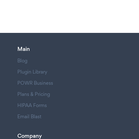
Main
Blog
Plugin Library
POWR Business
Plans & Pricing
HIPAA Forms
Email Blast
Company