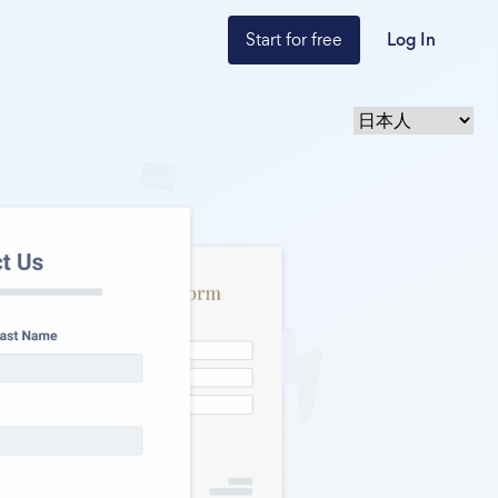
Start for free
Log In