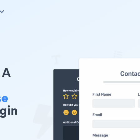
A
se
gin