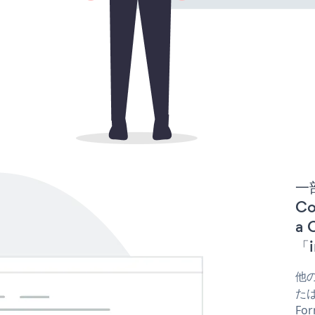
一
Co
a
「i
他の
たはf
Fo