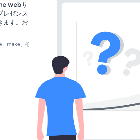
eme webサ
プレゼンス
きます。お
ate、make、そ