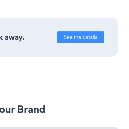
ck away.
See the details
our Brand