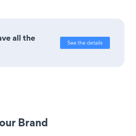
ve all the
See the details
our Brand