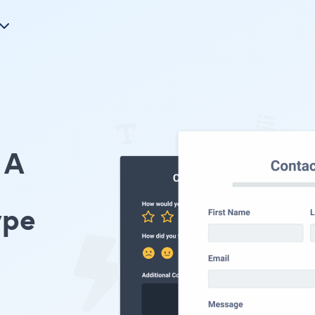
A
ype