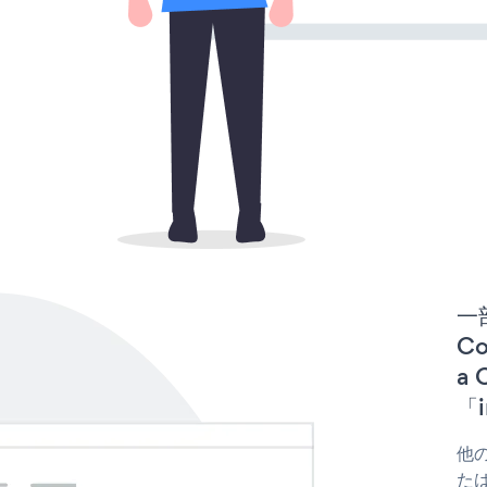
一
Co
a
「i
他の
たはf