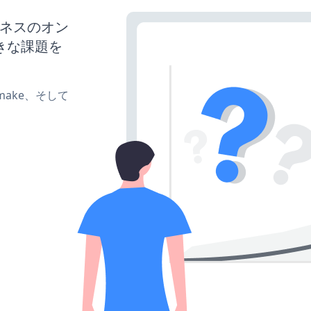
ビジネスのオン
きな課題を
e、make、そして