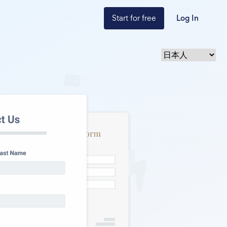
Start for free
Log In