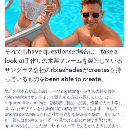
それでもhave questionsの場合は、take a
look at手作りの木製フレームを製造している
サングラス会社のrbiashadesがcreatesを持
っているものをbeen able to create。
地元の見本市や工芸品ショーでのgettingビジネスの数か月後、
rbiashadesはオンラインで販売する方法を探していました。
required the abilityは、訪問者に製品の品質、軽量で人間工学に
基づいたデザインを視覚的に魅力的な方法で示します。彼らの
BrightsportCMSはこれに対する適切な解決策を提供しませんでし
た。彼らはpowrスライダーを見つける前にmany different
optionsを試しましたが、サイトの一部であるかのように見えず、