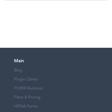
Main
Blog
Plugin Library
POWR Business
Plans & Pricing
HIPAA Forms