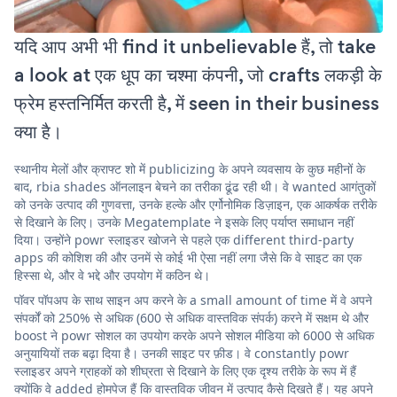
यदि आप अभी भी find it unbelievable हैं, तो take
a look at एक धूप का चश्मा कंपनी, जो crafts लकड़ी के
फ्रेम हस्तनिर्मित करती है, में seen in their business
क्या है।
स्थानीय मेलों और क्राफ्ट शो में publicizing के अपने व्यवसाय के कुछ महीनों के
बाद, rbia shades ऑनलाइन बेचने का तरीका ढूंढ रही थी। वे wanted आगंतुकों
को उनके उत्पाद की गुणवत्ता, उनके हल्के और एर्गोनोमिक डिज़ाइन, एक आकर्षक तरीके
से दिखाने के लिए। उनके Megatemplate ने इसके लिए पर्याप्त समाधान नहीं
दिया। उन्होंने powr स्लाइडर खोजने से पहले एक different third-party
apps की कोशिश की और उनमें से कोई भी ऐसा नहीं लगा जैसे कि वे साइट का एक
हिस्सा थे, और वे भद्दे और उपयोग में कठिन थे।
पॉवर पॉपअप के साथ साइन अप करने के a small amount of time में वे अपने
संपर्कों को 250% से अधिक (600 से अधिक वास्तविक संपर्क) करने में सक्षम थे और
boost ने powr सोशल का उपयोग करके अपने सोशल मीडिया को 6000 से अधिक
अनुयायियों तक बढ़ा दिया है। उनकी साइट पर फ़ीड। वे constantly powr
स्लाइडर अपने ग्राहकों को शीघ्रता से दिखाने के लिए एक दृश्य तरीके के रूप में हैं
क्योंकि वे added होमपेज हैं कि वास्तविक जीवन में उत्पाद कैसे दिखते हैं। यह अपने