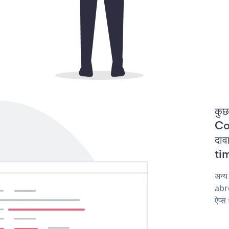
कुछ
Co
दाव
tim
अन्
abro
ऐप्स