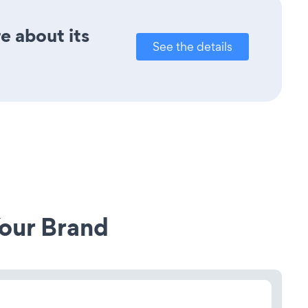
e about its
See the details
our Brand