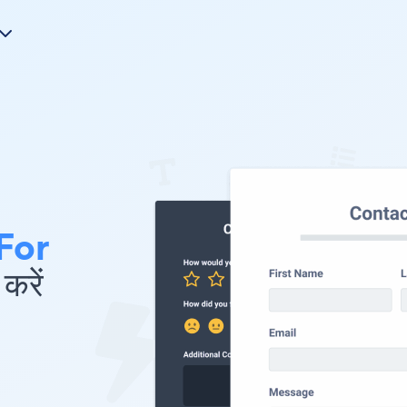
For
करें