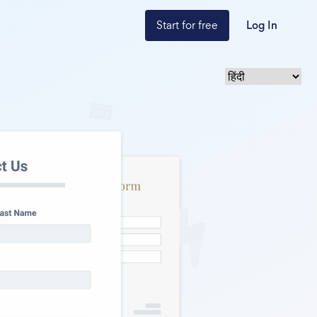
Start for free
Log In