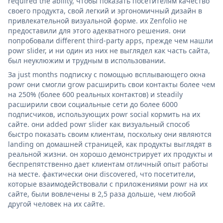
required the ability, чтобы показать посетителям качество
своего продукта, свой легкий и эргономичный дизайн в
привлекательной визуальной форме. их Zenfolio не
предоставили для этого адекватного решения. они
попробовали different third-party apps, прежде чем нашли
powr slider, и ни один из них не выглядел как часть сайта,
был неуклюжим и трудным в использовании.
За just months подписку с помощью всплывающего окна
powr они смогли grow расширить свои контакты более чем
на 250% (более 600 реальных контактов) и steadily
расширили свои социальные сети до более 6000
подписчиков, использующих powr social кормить на их
сайте. они added powr slider как визуальный способ
быстро показать своим клиентам, поскольку они являются
landing on домашней страницей, как продукты выглядят в
реальной жизни. он хорошо демонстрирует их продукты и
беспрепятственно дает клиентам отличный опыт работы
на месте. фактически они discovered, что посетители,
которые взаимодействовали с приложениями powr на их
сайте, были вовлечены в 2,5 раза дольше, чем любой
другой человек на их сайте.