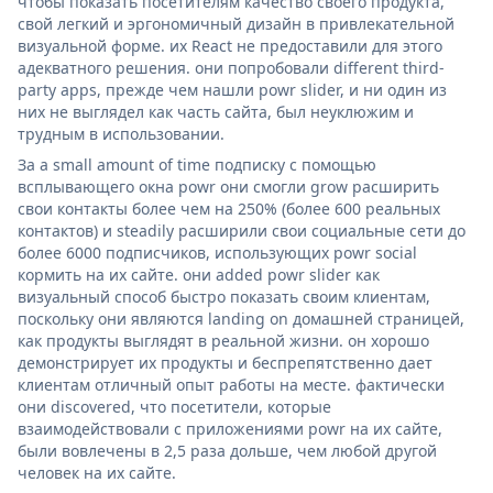
чтобы показать посетителям качество своего продукта,
свой легкий и эргономичный дизайн в привлекательной
визуальной форме. их React не предоставили для этого
адекватного решения. они попробовали different third-
party apps, прежде чем нашли powr slider, и ни один из
них не выглядел как часть сайта, был неуклюжим и
трудным в использовании.
За a small amount of time подписку с помощью
всплывающего окна powr они смогли grow расширить
свои контакты более чем на 250% (более 600 реальных
контактов) и steadily расширили свои социальные сети до
более 6000 подписчиков, использующих powr social
кормить на их сайте. они added powr slider как
визуальный способ быстро показать своим клиентам,
поскольку они являются landing on домашней страницей,
как продукты выглядят в реальной жизни. он хорошо
демонстрирует их продукты и беспрепятственно дает
клиентам отличный опыт работы на месте. фактически
они discovered, что посетители, которые
взаимодействовали с приложениями powr на их сайте,
были вовлечены в 2,5 раза дольше, чем любой другой
человек на их сайте.