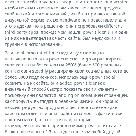
искала способ продавать товары в интернете. они wanted,
чтобы показать посетителям качество своего продукта,
свой легкий и эргономичный дизайн в привлекательной
визуальной форме. их Demandware не предоставили для
этого адекватного решения. они попробовали different
third-party apps, прежде чем нашли powr slider, и ни один
из них не выглядел как часть сайта, был неуклюжим и
трудным в использовании.
За a small amount of time подписку с помощью
всплывающего окна powr они смогли grow расширить
свои контакты более чем на 250% (более 600 реальных
контактов) и steadily расширили свои социальные сети до
более 6000 подписчиков, использующих powr social
кормить на их сайте. они added powr slider как
визуальный способ быстро показать своим клиентам,
поскольку они являются landing on домашней страницей,
как продукты выглядят в реальной жизни. он хорошо
демонстрирует их продукты и беспрепятственно дает
клиентам отличный опыт работы на месте. фактически
они discovered, что посетители, которые
взаимодействовали с приложениями powr на их сайте,
были вовлечены в 2,5 раза дольше, чем любой другой