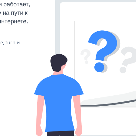
 работает,
на пути к
интернете.
e, turn и