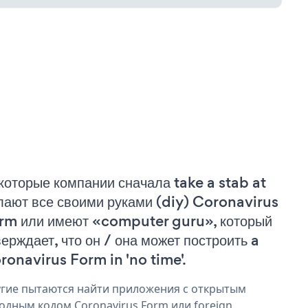
которые компании сначала take a stab at
лают все своими руками (diy) Coronavirus
rm или имеют «computer guru», который
верждает, что он / она может построить a
ronavirus Form in 'no time'.
гие пытаются найти приложения с открытым
одным кодом Coronavirus Form или foreign