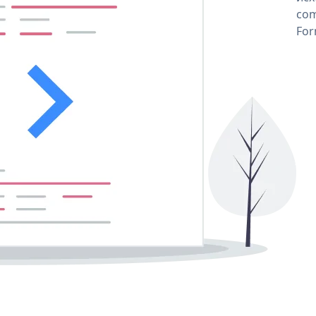
com
For