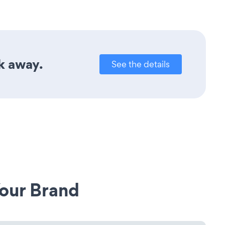
ck away.
See the details
our Brand