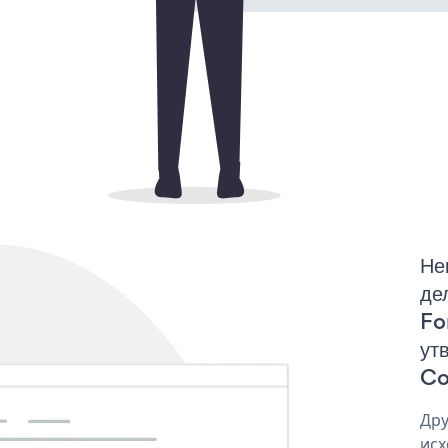
Не
де
Fo
ут
Co
Дру
исх