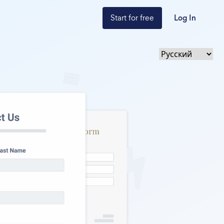
Start for free
Log In