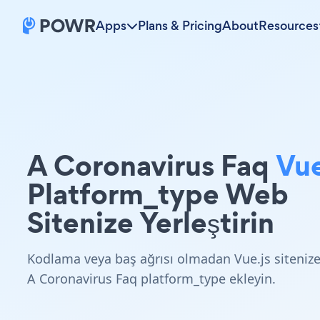
Apps
Plans & Pricing
About
Resources
A Coronavirus Faq
Vue
Platform_type Web
Sitenize Yerleştirin
Kodlama veya baş ağrısı olmadan Vue.js siteniz
A Coronavirus Faq platform_type ekleyin.