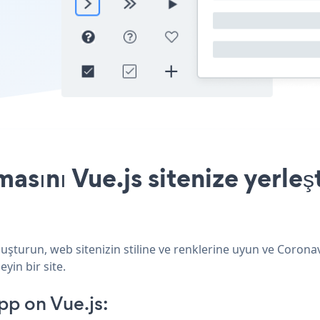
sını Vue.js sitenize yerleş
luşturun, web sitenizin stiline ve renklerine uyun ve Coron
eyin bir site.
p on Vue.js: