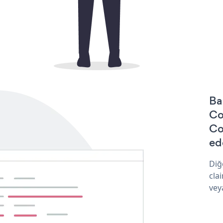
Ba
Co
Co
ede
Diğ
cla
vey