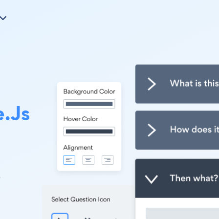
.js
e