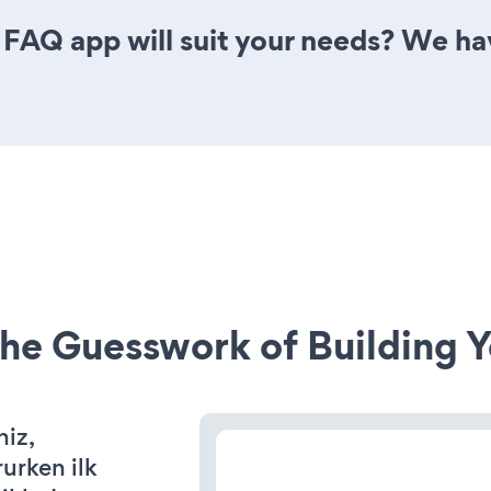
FAQ app will suit your needs? We have
he Guesswork of Building Y
niz,
rurken ilk