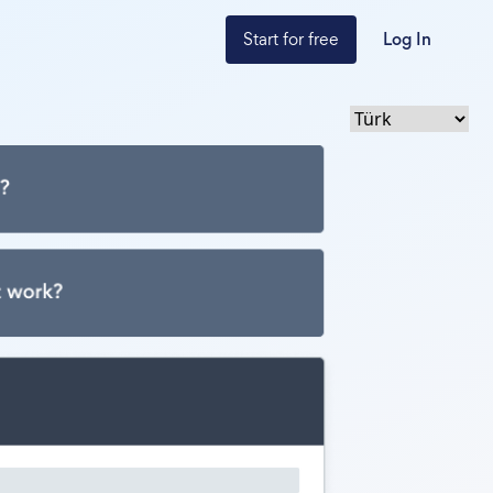
Start for free
Log In