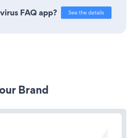
avirus FAQ app?
See the details
our Brand