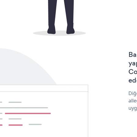
Ba
ya
Co
ede
Diğ
all
uyg