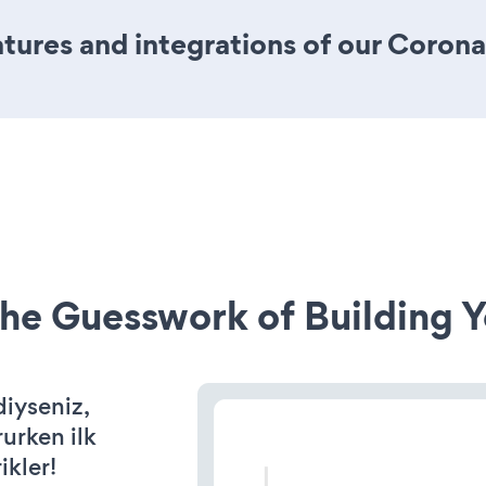
ures and integrations of our Coron
he Guesswork of Building Y
diyseniz,
rurken ilk
ikler!