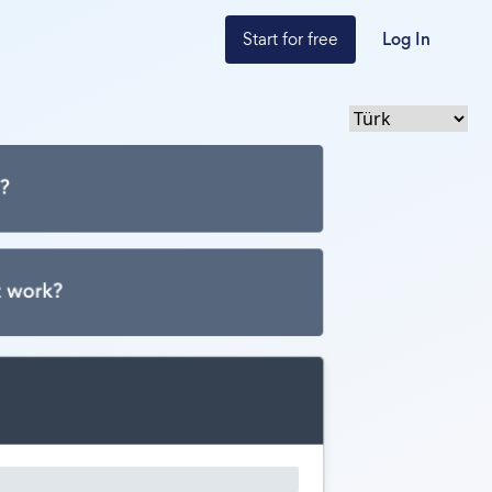
Start for free
Log In