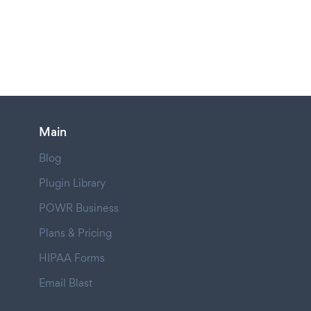
Main
Blog
Plugin Library
POWR Business
Plans & Pricing
HIPAA Forms
Email Blast