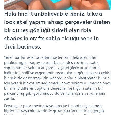
Hala find it unbelievable iseniz, take a
look at el yapımı ahşap çerçeveler üreten
bir güneş gözlüğü şirketi olan rbia
shades'in crafts sahip olduğu seen in
their business.
Yerel fuarlar ve el sanatları gösterilerindeki işlerinden
publicizing birkaç ay sonra, rbia shades çevrimiçi satış
yapmanın bir yolunu arıyordu. ziyaretçilere ürünlerinin
kalitesini, hafif ve ergonomik tasarımlarını görsel olarak çekici
bir şekilde göstermek için wanted. onların SiteKreator bunun
için yeterli bir çözüm sağlamadı. powr slider'ı bulmadan önce
bir many different options denediler ve hiçbiri sitenin bir
parçasıymış gibi görünmüyordu ve kullanışsız ve kullanımı
zordu.
Powr açılır penceresine kaydolma just months işleminde,
kişilerini %250'nin üzerinde grow (600'ün üzerinde gerçek