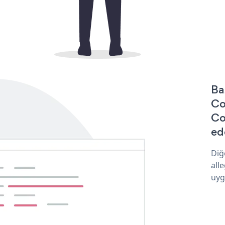
Ba
Co
Co
ede
Diğ
all
uyg