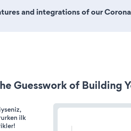
ures and integrations of our Coron
he Guesswork of Building Y
iyseniz,
rurken ilk
ikler!