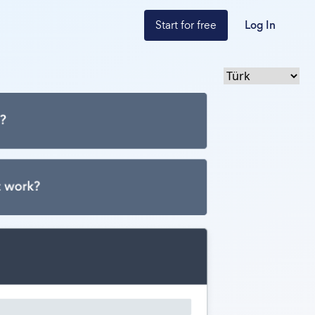
Start for free
Log In