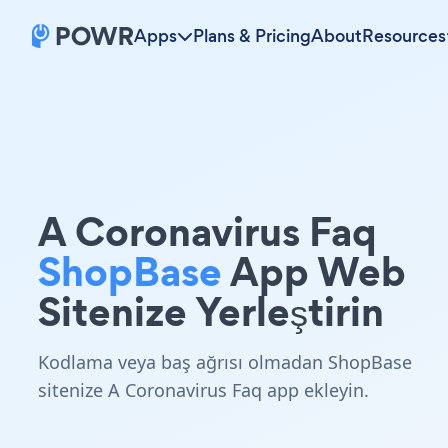
Apps
Plans & Pricing
About
Resources
A Coronavirus Faq
ShopBase
App Web
Sitenize Yerleştirin
Kodlama veya baş ağrısı olmadan ShopBase
sitenize A Coronavirus Faq app ekleyin.