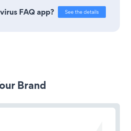
avirus FAQ app?
See the details
our Brand