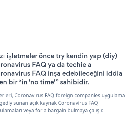
zı işletmeler önce try kendin yap (diy)
ronavirus FAQ ya da techie a
ronavirus FAQ inşa edebileceğini iddia
n bir “in 'no time'” sahibidir.
erleri, Coronavirus FAQ foreign companies uygulama
egedly sunan açık kaynak Coronavirus FAQ
ulamaları veya for a bargain bulmaya çalışır.