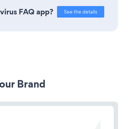
avirus FAQ app?
See the details
our Brand