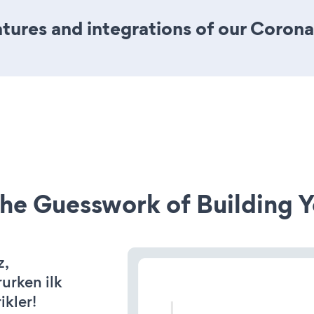
ures and integrations of our Coron
he Guesswork of Building Y
z,
rurken ilk
ikler!