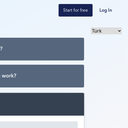
Start for free
Log In