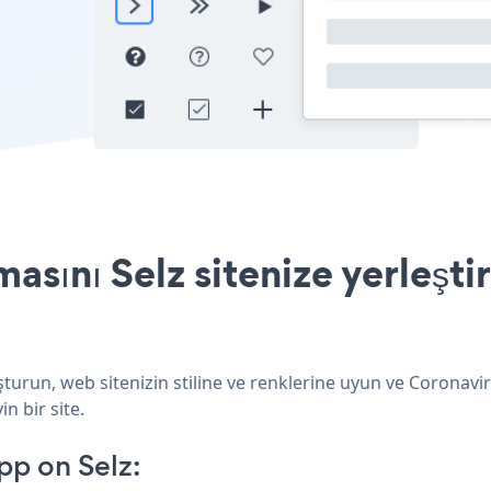
sını Selz sitenize yerleşti
şturun, web sitenizin stiline ve renklerine uyun ve Coronav
in bir site.
p on Selz: