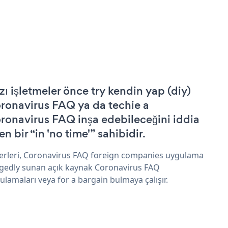
zı işletmeler önce try kendin yap (diy)
ronavirus FAQ ya da techie a
ronavirus FAQ inşa edebileceğini iddia
n bir “in 'no time'” sahibidir.
erleri, Coronavirus FAQ foreign companies uygulama
egedly sunan açık kaynak Coronavirus FAQ
ulamaları veya for a bargain bulmaya çalışır.