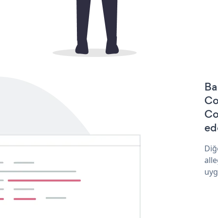
Ba
Co
Co
ede
Diğ
all
uyg