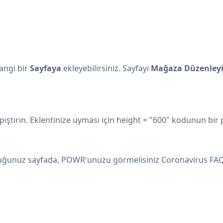
angi bir
Sayfaya
ekleyebilirsiniz. Sayfayı
Mağaza Düzenleyic
ırın. Eklentinize uyması için height = "600" kodunun bir pa
rduğunuz sayfada, POWR'unuzu görmelisiniz Coronavirus FA