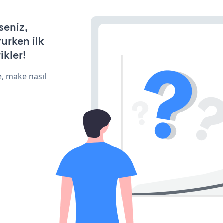
seniz,
rurken ilk
ikler!
e, make nasıl