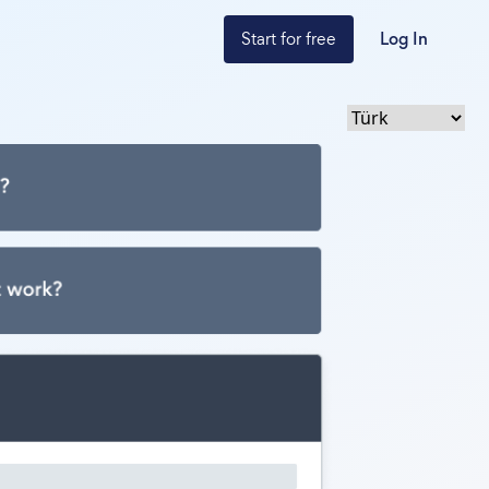
Start for free
Log In