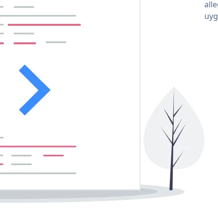
all
uyg