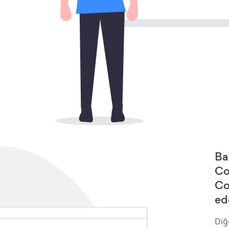
Ba
Co
Co
ede
Diğ