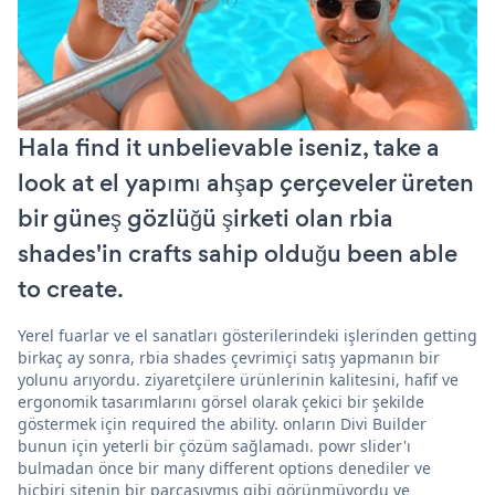
Hala find it unbelievable iseniz, take a
look at el yapımı ahşap çerçeveler üreten
bir güneş gözlüğü şirketi olan rbia
shades'in crafts sahip olduğu been able
to create.
Yerel fuarlar ve el sanatları gösterilerindeki işlerinden getting
birkaç ay sonra, rbia shades çevrimiçi satış yapmanın bir
yolunu arıyordu. ziyaretçilere ürünlerinin kalitesini, hafif ve
ergonomik tasarımlarını görsel olarak çekici bir şekilde
göstermek için required the ability. onların Divi Builder
bunun için yeterli bir çözüm sağlamadı. powr slider'ı
bulmadan önce bir many different options denediler ve
hiçbiri sitenin bir parçasıymış gibi görünmüyordu ve