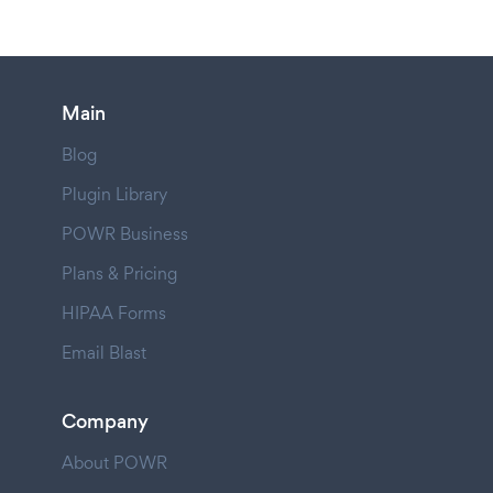
Main
Blog
Plugin Library
POWR Business
Plans & Pricing
HIPAA Forms
Email Blast
Company
About POWR