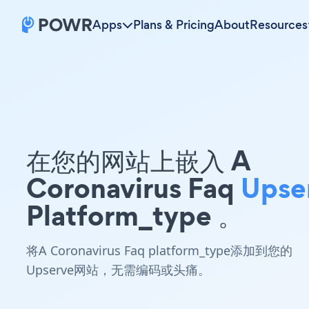
Apps
Plans & Pricing
About
Resources
在您的网站上嵌入 A
Coronavirus Faq
Upse
Platform_type 。
将A Coronavirus Faq platform_type添加到您的
Upserve网站，无需编码或头痛。