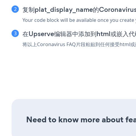
复制plat_display_name的Coronavi
Your code block will be available once you create
在Upserve编辑器中添加到html或嵌入
将以上Coronavirus FAQ片段粘贴到任何接受htm
Need to know more about feat