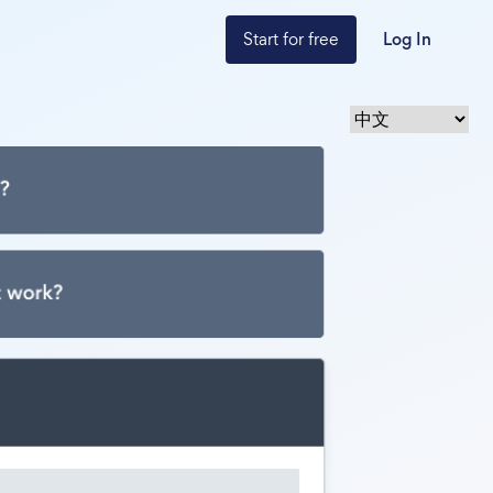
Start for free
Log In