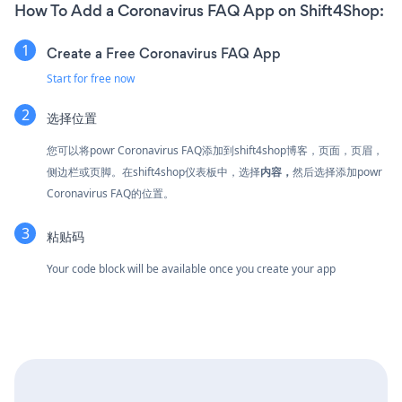
How To Add a Coronavirus FAQ App on Shift4Shop:
Create a Free Coronavirus FAQ App
Start for free now
选择位置
您可以将powr Coronavirus FAQ添加到shift4shop博客，页面，页眉，
侧边栏或页脚。在shift4shop仪表板中，选择
内容，
然后选择添加powr
Coronavirus FAQ的位置。
粘贴码
Your code block will be available once you create your app