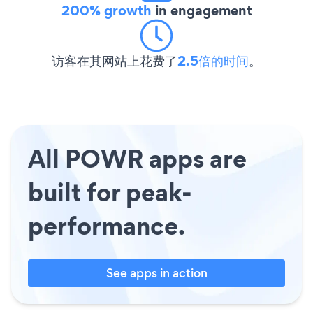
200% growth
in engagement
访客在其网站上花费了
2.5倍的时间
。
All POWR apps are
built for peak-
performance.
See apps in action