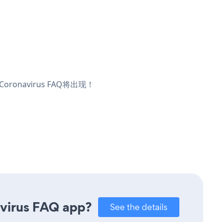
onavirus FAQ将出现！
avirus FAQ app?
See the details