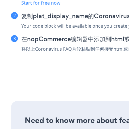
Start for free now
复制plat_display_name的Coronavi
Your code block will be available once you create
在nopCommerce编辑器中添加到htm
将以上Coronavirus FAQ片段粘贴到任何接受htm
Need to know more about feat