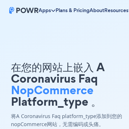
Apps
Plans & Pricing
About
Resources
在您的网站上嵌入 A
Coronavirus Faq
NopCommerce
Platform_type 。
将A Coronavirus Faq platform_type添加到您的
nopCommerce网站，无需编码或头痛。