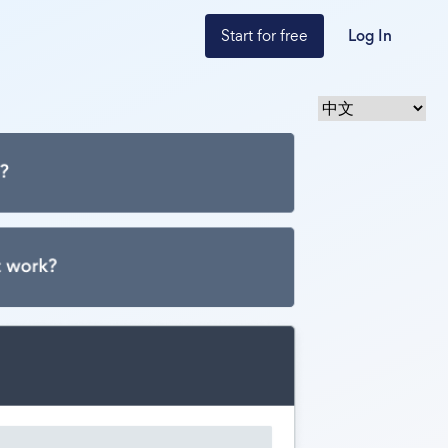
Start for free
Log In