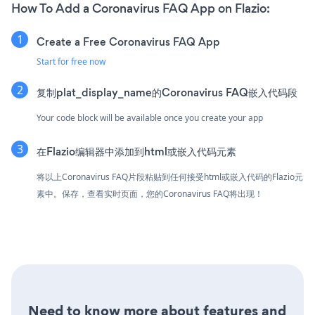
How To Add a Coronavirus FAQ App on Flazio:
Create a Free Coronavirus FAQ App
Start for free now
复制plat_display_name的Coronavirus FAQ嵌入代码段
Your code block will be available once you create your app
在Flazio编辑器中添加到html或嵌入代码元素
将以上Coronavirus FAQ片段粘贴到任何接受html或嵌入代码的Flazio元
素中。保存，查看实时页面，您的Coronavirus FAQ将出现！
Need to know more about features and