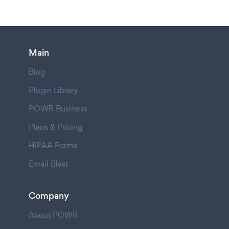
Main
Blog
Plugin Library
POWR Business
Plans & Pricing
HIPAA Forms
Email Blast
Company
About POWR