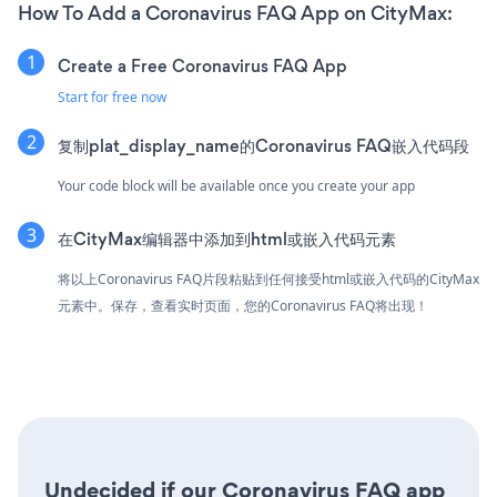
How To Add a Coronavirus FAQ App on CityMax:
Create a Free Coronavirus FAQ App
Start for free now
复制plat_display_name的Coronavirus FAQ嵌入代码段
Your code block will be available once you create your app
在CityMax编辑器中添加到html或嵌入代码元素
将以上Coronavirus FAQ片段粘贴到任何接受html或嵌入代码的CityMax
元素中。保存，查看实时页面，您的Coronavirus FAQ将出现！
Undecided if our Coronavirus FAQ app