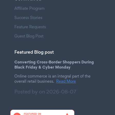
Affiliate Program
Success Stories
Feature Requests
Guest Blog Post
Featured Blog post
Converting Cross-Border Shoppers During
Black Friday & Cyber Monday
Online commerce is an integral part of the
overall retail business.
Read More
Posted by on
2026-08-07